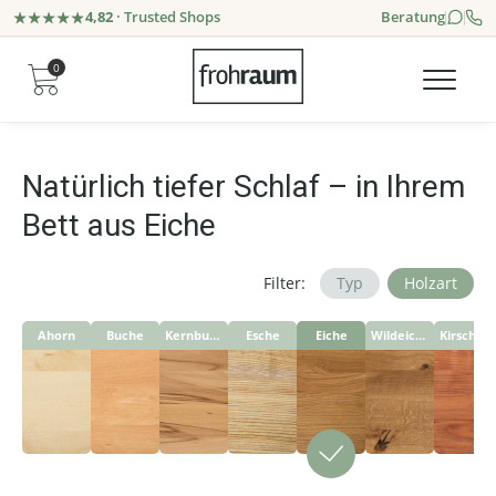
4,82
· Trusted Shops
Beratung
0
Natürlich tiefer Schlaf – in Ihrem
Bett aus Eiche
Filter:
Typ
Holzart
Ahorn
Buche
Kernbuche
Esche
Eiche
Wildeiche
Kirschbaum