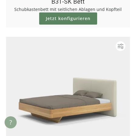
B31-SK Bett
Schubkastenbett mit seitlichen Ablagen und Kopfteil
Jetzt konfigurieren
Konf
?