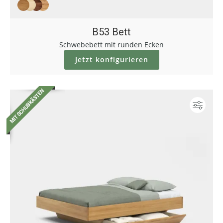
B53 Bett
Schwebebett mit runden Ecken
Jetzt konfigurieren
Konf