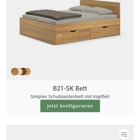
B21-SK Bett
Simples Schubkastenbett mit Kopfteil
Jetzt konfigurieren
Konf