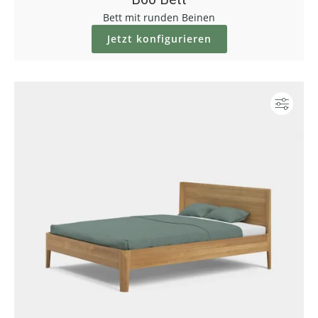
Bett mit runden Beinen
Jetzt konfigurieren
Konf