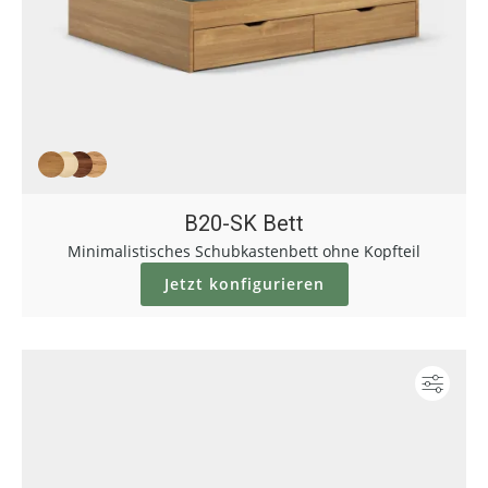
B20-SK Bett
Minimalistisches Schubkastenbett ohne Kopfteil
Jetzt konfigurieren
Konf