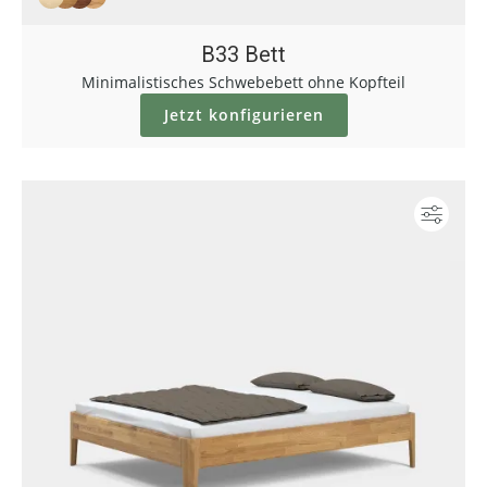
B33 Bett
Minimalistisches Schwebebett ohne Kopfteil
Jetzt konfigurieren
Konf