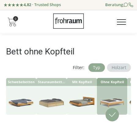
4,82
· Trusted Shops
Beratung
0
Bett ohne Kopfteil
Filter:
Typ
Holzart
Schwebebetten
Stauraumbetten
Mit Kopfteil
Ohne Kopfteil
Pols