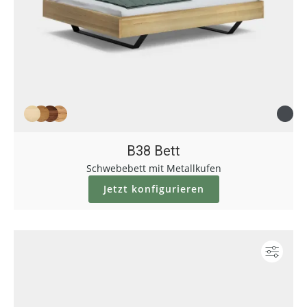
B38 Bett
Schwebebett mit Metallkufen
Jetzt konfigurieren
Konf