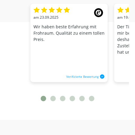
am 23.09.2025
am 19.01.
Wir haben beste Erfahrung mit
Der Tisc
Frohraum. Qualität zu einem tollen
mir beste
Preis.
deshalb,
Zustellt
hat und d
Verifizierte Bewertung