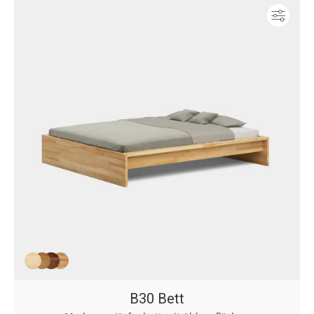
Konf
B30 Bett