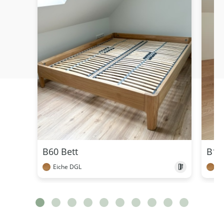
B60 Bett
B13
Eiche DGL
Ei