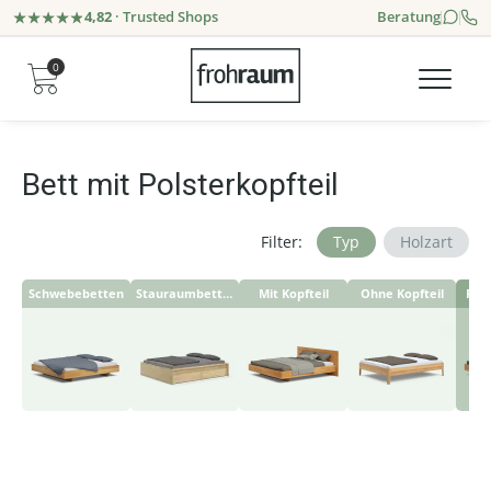
4,82
· Trusted Shops
Beratung
0
Bett mit Polsterkopfteil
Filter:
Typ
Holzart
Schwebebetten
Stauraumbetten
Mit Kopfteil
Ohne Kopfteil
Pols