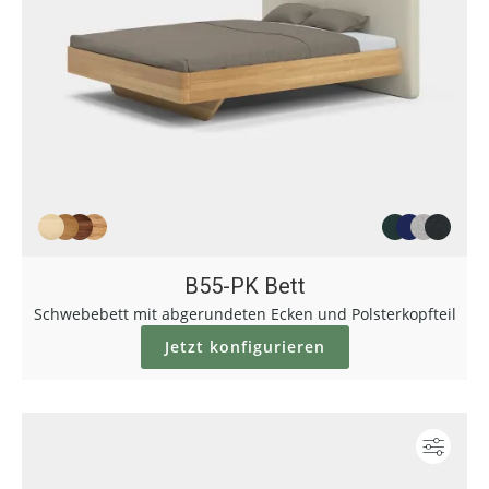
B55-PK Bett
Schwebebett mit abgerundeten Ecken und Polsterkopfteil
Jetzt konfigurieren
Konf