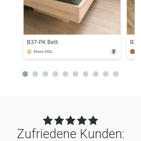
B37-PK Bett
B35
Ahorn DGL
Wi
Zufriedene Kunden: