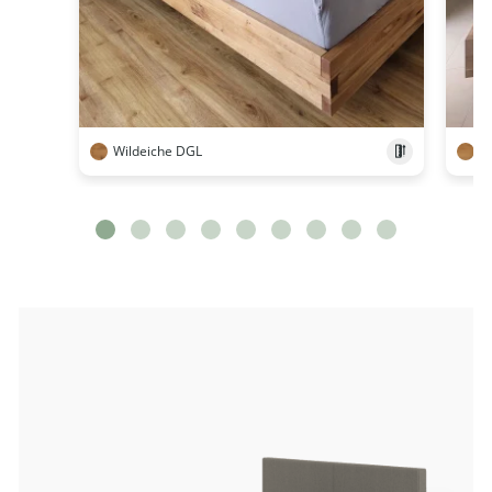
Wildeiche DGL
E