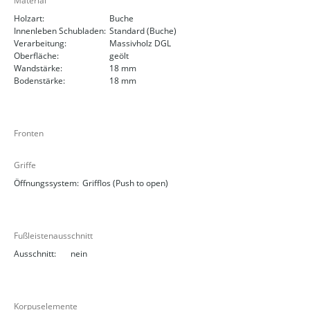
Material
Holzart:
Buche
Innenleben Schubladen:
Standard (Buche)
Verarbeitung:
Massivholz DGL
Oberfläche:
geölt
Wandstärke:
18 mm
Bodenstärke:
18 mm
Fronten
Griffe
Öffnungssystem:
Grifflos (Push to open)
Fußleistenausschnitt
Ausschnitt:
nein
Korpuselemente