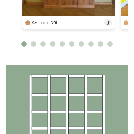
Kernbuche DGL
Bu