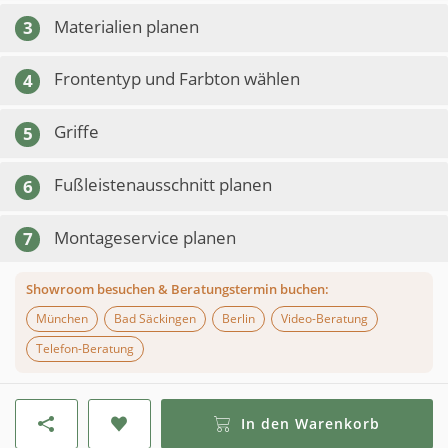
Materialien planen
3
Frontentyp und Farbton wählen
4
Griffe
5
Fußleistenausschnitt planen
6
Montageservice planen
7
Showroom besuchen & Beratungstermin buchen:
München
Bad Säckingen
Berlin
Video-Beratung
Telefon-Beratung
In den Warenkorb