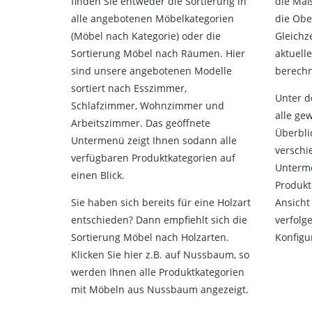
finden Sie entweder die Sortierung in
die Maße
alle angebotenen Möbelkategorien
die Obe
(Möbel nach Kategorie) oder die
Gleichze
Sortierung Möbel nach Räumen. Hier
aktuelle
sind unsere angebotenen Modelle
berechn
sortiert nach Esszimmer,
Unter d
Schlafzimmer, Wohnzimmer und
alle ge
Arbeitszimmer. Das geöffnete
Überbli
Untermenü zeigt Ihnen sodann alle
verschi
verfügbaren Produktkategorien auf
Unterme
einen Blick.
Produkt
Sie haben sich bereits für eine Holzart
Ansicht
entschieden? Dann empfiehlt sich die
verfolg
Sortierung Möbel nach Holzarten.
Konfigu
Klicken Sie hier z.B. auf Nussbaum, so
werden Ihnen alle Produktkategorien
mit Möbeln aus Nussbaum angezeigt.