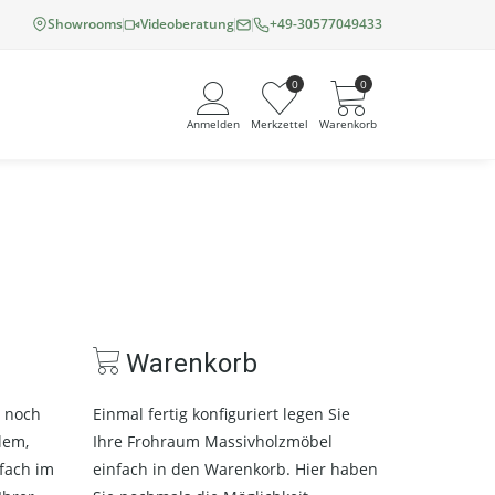
Showrooms
Videoberatung
+49-30577049433
0
0
Anmelden
Merkzettel
Warenkorb
Angemeldet bleiben
Passwort vergessen?
Neuer Kunde? Jetzt registrieren
Warenkorb
n noch
Einmal fertig konfiguriert legen Sie
lem,
Ihre Frohraum Massivholzmöbel
nfach im
einfach in den Warenkorb. Hier haben