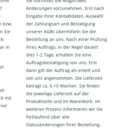
Ihrer
Sie nochmals die Möglichkeit
f
Änderungen vorzunehmen. Erst nach
e
Eingabe Ihrer Kontaktdaten, Auswahl
n bzw.
der Zahlungsart und Bestätigung
n Sie
unserer AGBs übermitteln Sie die
ck-
Bestellung an uns. Nach einer Prüfung
ar in
Ihres Auftrags, in der Regel dauert
dies 1-2 Tage, erhalten Sie eine
Auftragsbestätigung von uns. Erst
it
dann gilt der Auftrag als erteilt und
von uns angenommen. Die Lieferzeit
beträgt ca. 6-10 Wochen. Sie finden
nd
die jeweilige Lieferzeit auf der
ck mit
Produktseite und im Warenkorb. Im
rne!
weiteren Prozess informieren wir Sie
fortlaufend über alle
Statusänderungen Ihrer Bestellung.