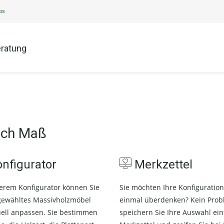
ps
ratung
ach Maß
nfigurator
Merkzettel
erem Konfigurator können Sie
Sie möchten Ihre Konfiguratio
gewähltes Massivholzmöbel
einmal überdenken? Kein Prob
uell anpassen. Sie bestimmen
speichern Sie Ihre Auswahl ei