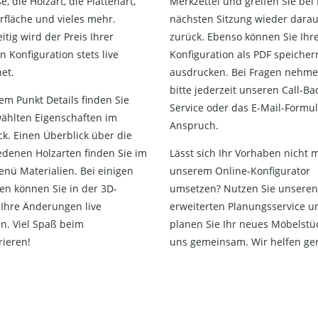
, die Holzart, die Plattenart,
Merkzettel und greifen Sie bei 
rfläche und vieles mehr.
nächsten Sitzung wieder darau
itig wird der Preis Ihrer
zurück. Ebenso können Sie Ihr
n Konfiguration stets live
Konfiguration als PDF speicher
et.
ausdrucken. Bei Fragen nehme
bitte jederzeit unseren Call-Ba
em Punkt Details finden Sie
Service oder das E-Mail-Formul
wählten Eigenschaften im
Anspruch.
ck. Einen Überblick über die
edenen Holzarten finden Sie im
Lässt sich Ihr Vorhaben nicht m
nü Materialien. Bei einigen
unserem Online-Konfigurator
en können Sie in der 3D-
umsetzen? Nutzen Sie unseren
 Ihre Änderungen live
erweiterten Planungsservice u
en. Viel Spaß beim
planen Sie Ihr neues Möbelstü
rieren!
uns gemeinsam. Wir helfen ge