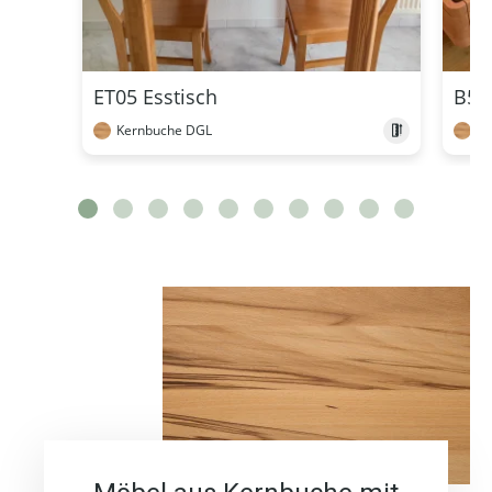
ET05 Esstisch
B54
Kernbuche DGL
Ke