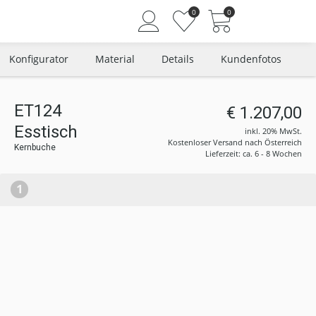
0
0
Konfigurator
Material
Details
Kundenfotos
ET124
€ 1.207,00
Angemeldet bleiben
Esstisch
inkl. 20% MwSt.
Passwort vergessen?
Kostenloser Versand nach Österreich
Kernbuche
Lieferzeit: ca. 6 - 8 Wochen
Neuer Kunde? Jetzt registrieren
1