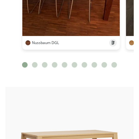
Nussbaum DGL
E