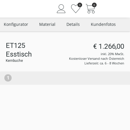
0
0
Konfigurator
Material
Details
Kundenfotos
ET125
€ 1.266,00
Angemeldet bleiben
Esstisch
inkl. 20% MwSt.
Passwort vergessen?
Kostenloser Versand nach Österreich
Kernbuche
Lieferzeit: ca. 6 - 8 Wochen
Neuer Kunde? Jetzt registrieren
1