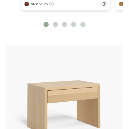
Nussbaum KGL
Ei