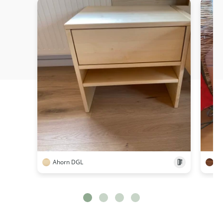
Ahorn DGL
N