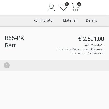
0
0
Konfigurator
Material
Details
B55-PK
€ 2.591,00
Angemeldet bleiben
Bett
inkl. 20% MwSt.
Passwort vergessen?
Kostenloser Versand nach Österreich
Lieferzeit: ca. 6 - 8 Wochen
Neuer Kunde? Jetzt registrieren
1