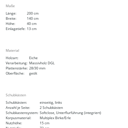
Maße
Länge:
200 cm
Breite:
140 cm
Höhe:
40 cm
Einlagetiefe:
13 cm
Material
Holzart:
Eiche
Verarbeitung:
Massivholz DGL
Plattenstärke:
28/30 mm
Oberfläche:
geölt
Schubkästen
Schubkästen:
einseitig, links
Anzahl je Seite:
2 Schubkästen
Schubkastensystem:
Softclose, Unterflurführung (integriert)
Korpusmaterial:
Multiplex Birke/Erle
Nutzhöhe:
15 cm