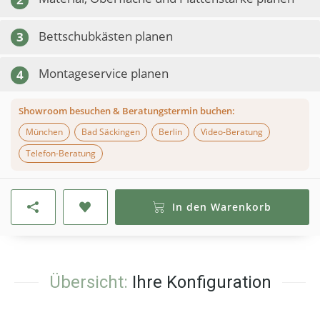
Bettschubkästen planen
3
Montageservice planen
4
Showroom besuchen & Beratungstermin buchen:
München
Bad Säckingen
Berlin
Video-Beratung
Telefon-Beratung
In den Warenkorb
Übersicht:
Ihre Konfiguration