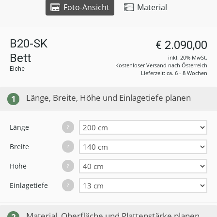
Foto-Ansicht
Material
B20-SK
€ 2.090,00
Bett
inkl. 20% MwSt.
Kostenloser Versand nach Österreich
Eiche
Lieferzeit: ca. 6 - 8 Wochen
Länge, Breite, Höhe und Einlagetiefe planen
1
Länge
?
Breite
?
Höhe
?
Einlagetiefe
?
Material, Oberfläche und Plattenstärke planen
2