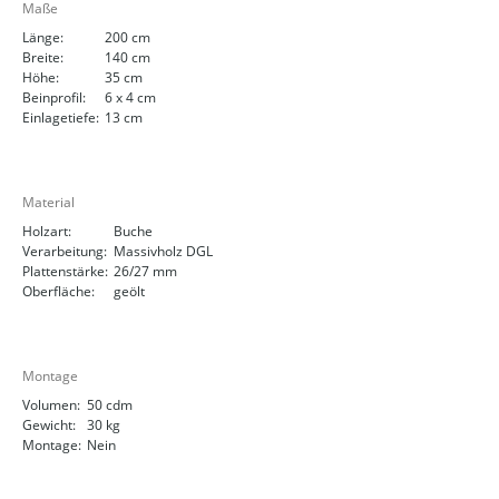
Maße
Länge:
200 cm
Breite:
140 cm
Höhe:
35 cm
Beinprofil:
6 x 4 cm
Einlagetiefe:
13 cm
Material
Holzart:
Buche
Verarbeitung:
Massivholz DGL
Plattenstärke:
26/27 mm
Oberfläche:
geölt
Montage
Volumen:
50 cdm
Gewicht:
30 kg
Montage:
Nein