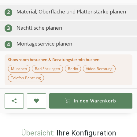
Material, Oberfläche und Plattenstärke planen
2
Nachttische planen
3
Montageservice planen
4
Showroom besuchen & Beratungstermin buchen:
München
Bad Säckingen
Berlin
Video-Beratung
Telefon-Beratung
In den Warenkorb
Übersicht:
Ihre Konfiguration