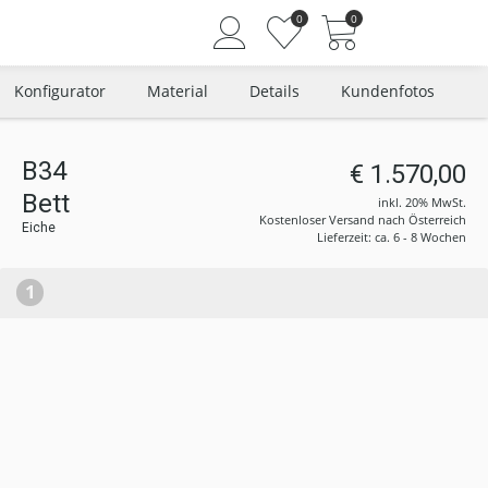
0
0
Konfigurator
Material
Details
Kundenfotos
B34
€ 1.570,00
Angemeldet bleiben
Bett
inkl. 20% MwSt.
Passwort vergessen?
Kostenloser Versand nach Österreich
Eiche
Lieferzeit: ca. 6 - 8 Wochen
Neuer Kunde? Jetzt registrieren
1