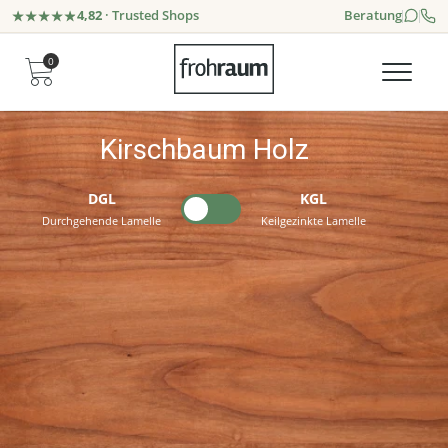
4,82
· Trusted Shops
Beratung
0
Kirschbaum Holz
DGL
KGL
Durchgehende Lamelle
Keilgezinkte Lamelle