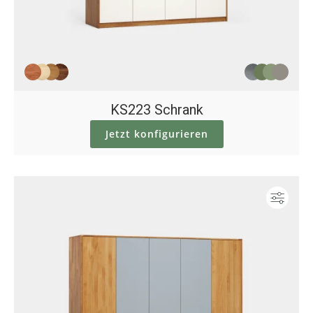
KS223 Schrank
Jetzt konfigurieren
Konf