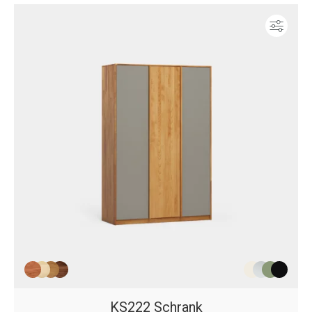
Konf
KS222 Schrank