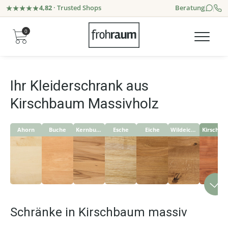
4,82
· Trusted Shops
Beratung
0
Ihr Kleiderschrank aus
Kirschbaum Massivholz
Ahorn
Buche
Kernbuche
Esche
Eiche
Wildeiche
Kirschbaum
Schränke in Kirschbaum massiv