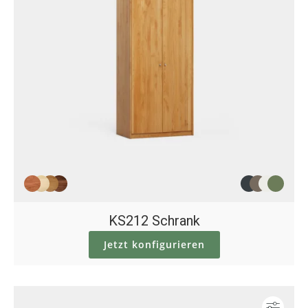
KS212 Schrank
Jetzt konfigurieren
Konf