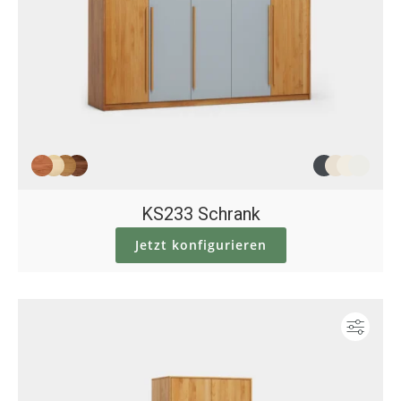
KS233 Schrank
Jetzt konfigurieren
Konf