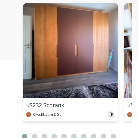
KS232 Schrank
KS1
Kirschbaum DGL
Ki