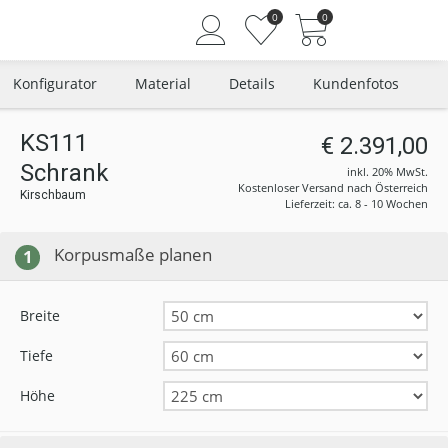
0
0
Konfigurator
Material
Details
Kundenfotos
KS111
€ 2.391,00
Schrank
Angemeldet bleiben
inkl. 20% MwSt.
Kostenloser Versand nach Österreich
Kirschbaum
Passwort vergessen?
Lieferzeit: ca. 8 - 10 Wochen
Neuer Kunde? Jetzt registrieren
Korpusmaße planen
1
Breite
Tiefe
Höhe