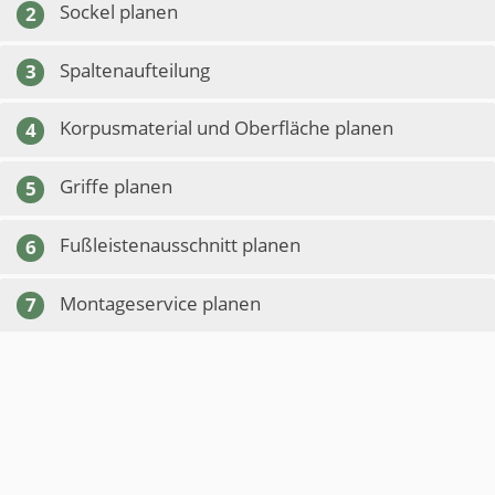
Sockel planen
2
Spaltenaufteilung
3
Korpusmaterial und Oberfläche planen
4
Griffe planen
5
Fußleistenausschnitt planen
6
Montageservice planen
7