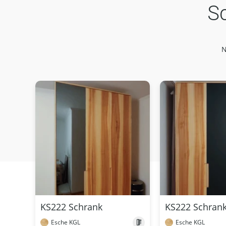
S
N
KS222 Schrank
KS222 Schran
Esche KGL
Esche KGL