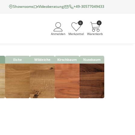
Showrooms
Videoberatung
+49-30577049433
0
0
Anmelden
Merkzettel
Warenkorb
Eiche
Wildeiche
Kirschbaum
Nussbaum
Angemeldet bleiben
Passwort vergessen?
Neuer Kunde? Jetzt registrieren