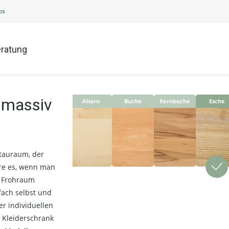
ps
ratung
e massiv
Ahorn
Buche
Kernbuche
Esche
tauraum, der
re es, wenn man
i Frohraum
fach selbst und
er individuellen
 Kleiderschrank