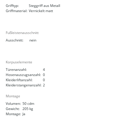
Grifftyp:
Steggriff aus Metall
Griffmaterial:
Vernickelt matt
Fußleistenausschnitt
Ausschnitt:
nein
Korpuselemente
Türenanzahl:
4
Hosenauszugsanzahl:
0
Kleiderliftanzahl:
0
Kleiderstangenanzahl:
2
Montage
Volumen:
50 cdm
Gewicht:
205 kg
Montage:
Ja