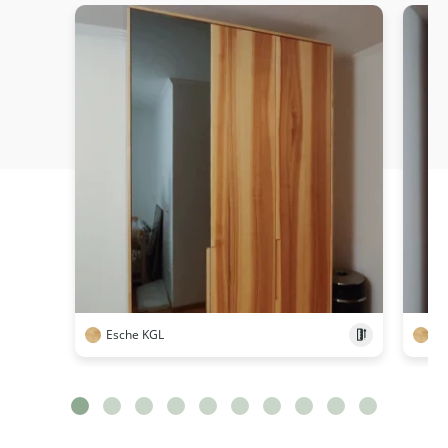
Esche KGL
Es