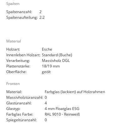
Spalten
Spaltenanzahl:
2
Spaltenaufteilung:
2:2
Material
Holzart:
Esche
Innenleben Holzart:
Standard (Buche)
Verarbeitung:
Massivholz DGL
Plattenstärke:
18/19 mm
Oberfläche:
geölt
Fronten
Material:
Farbglas (lackiert) auf Holzrahmen
Massivholztüranzahl:
0
Glastüranzahl:
4
Glastyp:
4 mm Floatglas ESG
Farbglas Farbe:
RAL 9010 - Reinweiß
Spiegeltüranzahl:
0