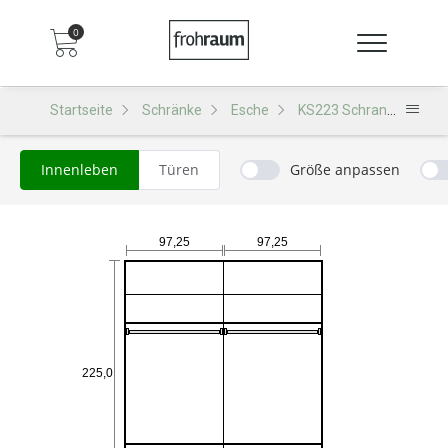
0
Startseite
Schränke
Esche
KS223 Schrank
Innenleben
Türen
Größe anpassen