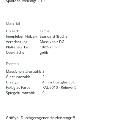
Spaltenaufteilung:
2:1:2
Material
Holzart:
Esche
Innenleben Holzart:
Standard (Buche)
Verarbeitung:
Massivholz DGL
Plattenstärke:
18/19 mm
Oberfläche:
geölt
Fronten
Massivholztüranzahl:
3
Glastüranzahl:
2
Glastyp:
4 mm Floatglas ESG
Farbglas Farbe:
RAL 9010 - Reinweiß
Spiegeltüranzahl:
0
Grifftyp:
Durchgezogener Holzleistengriff