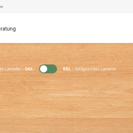
ps
ratung
e Lamelle –
DGL
KGL
– Keilgezinkte Lamelle