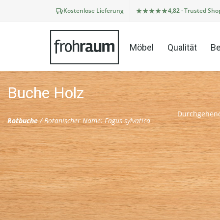
Kostenlose Lieferung
4,82
· Trusted Sho
Möbel
Qualität
Be
Buche Holz
Durchgehend
Rotbuche
/ Botanischer Name: Fagus sylvatica