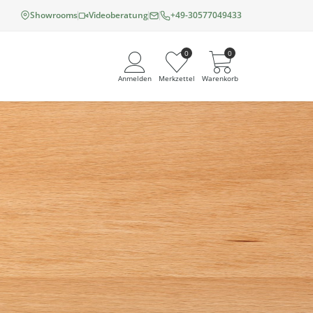
Showrooms
Videoberatung
+49-30577049433
0
0
Anmelden
Merkzettel
Warenkorb
Angemeldet bleiben
Passwort vergessen?
Neuer Kunde? Jetzt registrieren