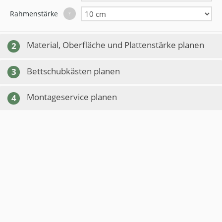
Rahmenstärke
?
Material, Oberfläche und Plattenstärke planen
2
Bettschubkästen planen
3
Montageservice planen
4