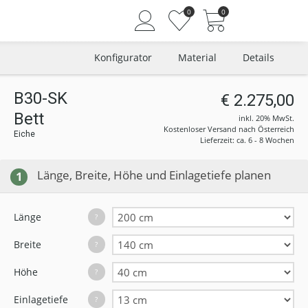
0
0
Konfigurator
Material
Details
B30-SK
€ 2.275,00
Bett
Angemeldet bleiben
inkl. 20% MwSt.
Kostenloser Versand nach Österreich
Eiche
Passwort vergessen?
Lieferzeit: ca. 6 - 8 Wochen
Neuer Kunde? Jetzt registrieren
Länge, Breite, Höhe und Einlagetiefe planen
1
Länge
?
Breite
?
Höhe
?
Einlagetiefe
?