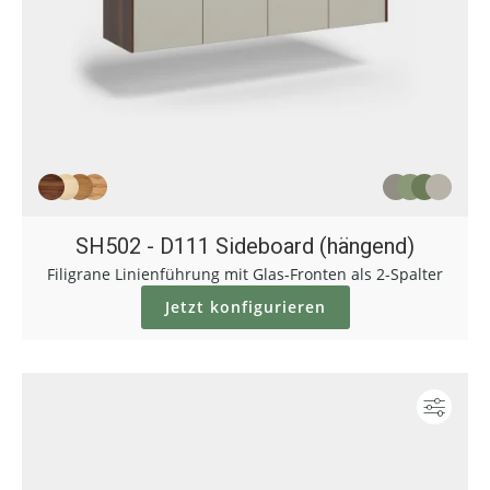
SH502 - D111 Sideboard (hängend)
Filigrane Linienführung mit Glas-Fronten als 2-Spalter
Jetzt konfigurieren
Konf