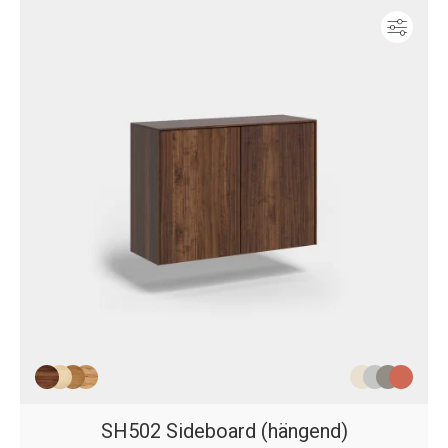
Konf
SH502 Sideboard (hängend)