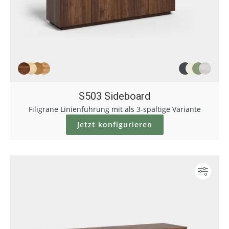
S503 Sideboard
Filigrane Linienführung mit als 3-spaltige Variante
Jetzt konfigurieren
Konf