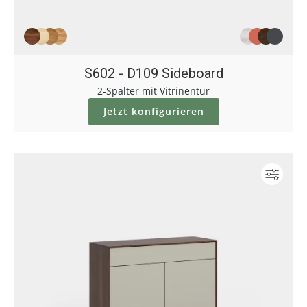
S602 - D109 Sideboard
2-Spalter mit Vitrinentür
Jetzt konfigurieren
Konf