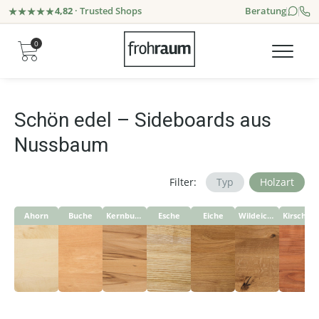
4,82
· Trusted Shops
Beratung
0
Schön edel – Sideboards aus
Nussbaum
Filter:
Typ
Holzart
Ahorn
Buche
Kernbuche
Esche
Eiche
Wildeiche
Kirschbaum