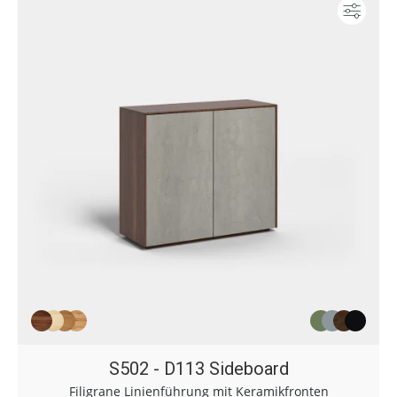
Konf
S502 - D113 Sideboard
Filigrane Linienführung mit Keramikfronten