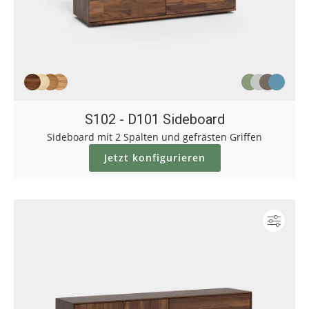
S102 - D101 Sideboard
Sideboard mit 2 Spalten und gefrästen Griffen
Jetzt konfigurieren
Konf