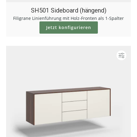
SH501 Sideboard (hängend)
Filigrane Linienführung mit Holz-Fronten als 1-Spalter
Jetzt konfigurieren
Konf