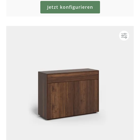
Jetzt konfigurieren
Konf