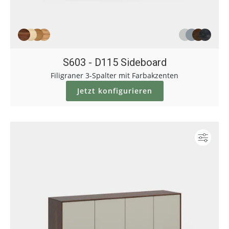
S603 - D115 Sideboard
Filigraner 3-Spalter mit Farbakzenten
Jetzt konfigurieren
Konf