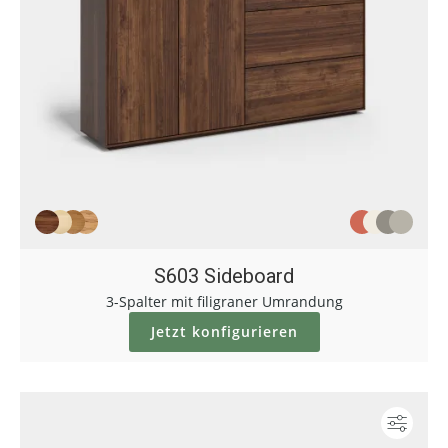
S603 Sideboard
3-Spalter mit filigraner Umrandung
Jetzt konfigurieren
Konf