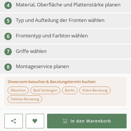
Material, Oberfläche und Plattenstärke planen
4
Typ und Aufteilung der Fronten wählen
5
Frontentyp und Farbton wählen
6
Griffe wählen
7
Montageservice planen
8
Showroom besuchen & Beratungstermin buchen:
München
Bad Säckingen
Berlin
Video-Beratung
Telefon-Beratung
In den Warenkorb