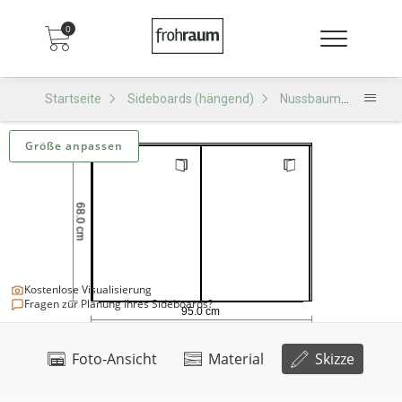
0
Startseite
Sideboards (hängend)
Nussbaum
SH502
Größe anpassen
Kostenlose Visualisierung
Fragen zur Planung Ihres Sideboards?
Foto-Ansicht
Material
Skizze