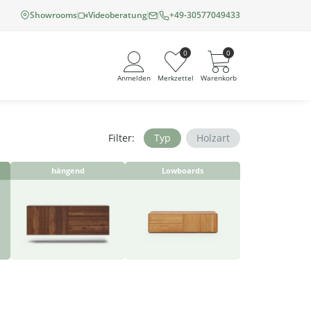
Showrooms
Videoberatung
+49-30577049433
0
0
Anmelden
Merkzettel
Warenkorb
Filter:
Typ
Holzart
Angemeldet bleiben
hängend
Lowboards
Passwort vergessen?
Neuer Kunde? Jetzt registrieren