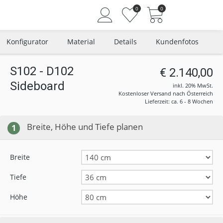
0
0
Konfigurator
Material
Details
Kundenfotos
S102 - D102
€ 2.140,00
Sideboard
Angemeldet bleiben
inkl. 20% MwSt.
Kostenloser Versand nach Österreich
Passwort vergessen?
Lieferzeit: ca. 6 - 8 Wochen
Neuer Kunde? Jetzt registrieren
Breite, Höhe und Tiefe planen
1
Breite
Tiefe
Höhe