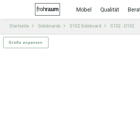
Möbel
Qualität
Bera
Startseite
Sideboards
S102 Sideboard
S102 - D102
Größe anpassen