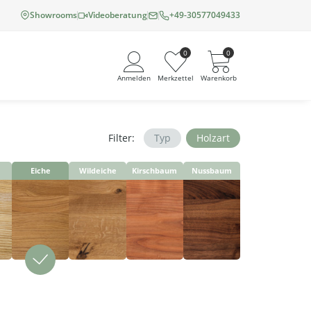
Showrooms
Videoberatung
+49-30577049433
0
0
Anmelden
Merkzettel
Warenkorb
Filter:
Typ
Holzart
Angemeldet bleiben
Eiche
Wildeiche
Kirschbaum
Nussbaum
Passwort vergessen?
Neuer Kunde? Jetzt registrieren