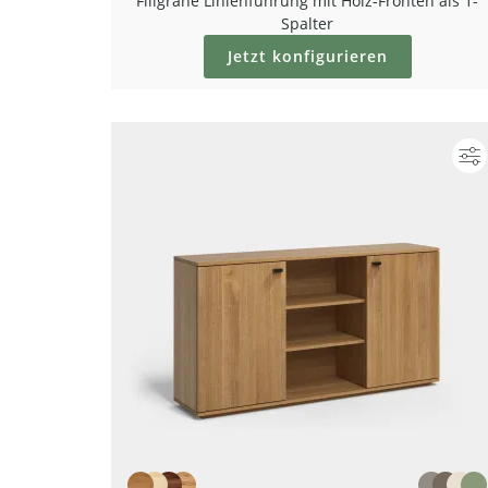
Filigrane Linienführung mit Holz-Fronten als 1-
Spalter
Jetzt konfigurieren