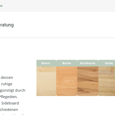
ps
ratung
Ahorn
Buche
Kernbuche
Esche
k dessen
 ruhige
egünstigt durch
flegeölen,
r Sideboard
schiedenen