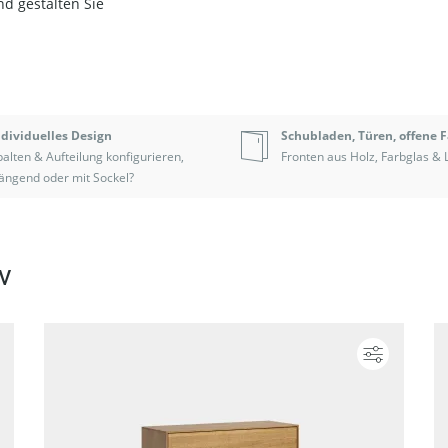
d gestalten Sie
ndividuelles Design
Schubladen, Türen, offene 
alten & Aufteilung konfigurieren,
Fronten aus Holz, Farbglas & 
ängend oder mit Sockel?
v
Konfigurieren
Konfigur