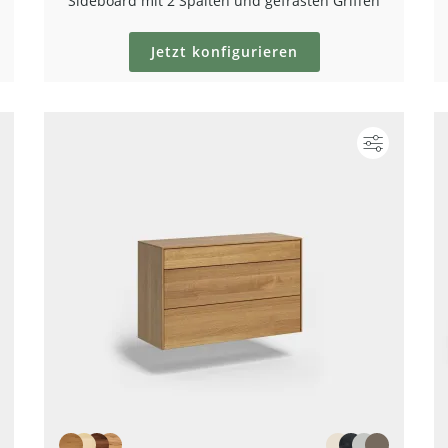
Sideboard mit 2 Spalten und gefrästen Griffen
Jetzt konfigurieren
Konfigurieren
Konfigur