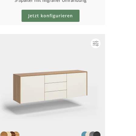
3-Spalter mit filigraner Umrandung
Jetzt konfigurieren
ieren
Konfigurieren