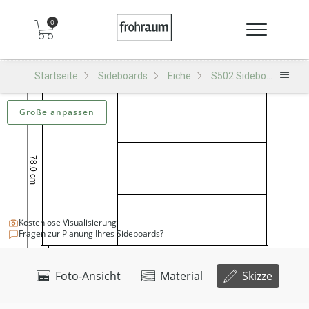
0
Startseite
Sideboards
Eiche
S502 Sideboard
Größe anpassen
Kostenlose Visualisierung
Fragen zur Planung Ihres Sideboards?
Foto-Ansicht
Material
Skizze