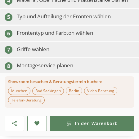
4
Typ und Aufteilung der Fronten wählen
5
Frontentyp und Farbton wählen
6
Griffe wählen
7
Montageservice planen
8
Showroom besuchen & Beratungstermin buchen:
München
Bad Säckingen
Berlin
Video-Beratung
Telefon-Beratung
In den Warenkorb