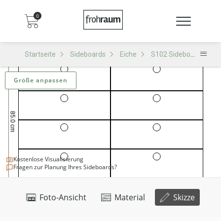
0
Startseite
Sideboards
Eiche
S102 Sideboard
S
Größe anpassen
Kostenlose Visualisierung
Fragen zur Planung Ihres Sideboards?
Foto-Ansicht
Material
Skizze