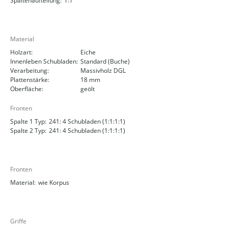
Spaltenaufteilung:
1:1
Material
Holzart:
Eiche
Innenleben Schubladen:
Standard (Buche)
Verarbeitung:
Massivholz DGL
Plattenstärke:
18 mm
Oberfläche:
geölt
Fronten
Spalte 1 Typ:
241: 4 Schubladen (1:1:1:1)
Spalte 2 Typ:
241: 4 Schubladen (1:1:1:1)
Fronten
Material:
wie Korpus
Griffe