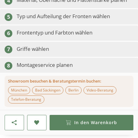
4
Typ und Aufteilung der Fronten wählen
5
Frontentyp und Farbton wählen
6
Griffe wählen
7
Montageservice planen
8
Showroom besuchen & Beratungstermin buchen:
München
Bad Säckingen
Berlin
Video-Beratung
Telefon-Beratung
In den Warenkorb