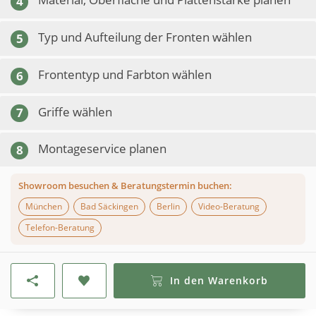
4
Typ und Aufteilung der Fronten wählen
5
Frontentyp und Farbton wählen
6
Griffe wählen
7
Montageservice planen
8
Showroom besuchen & Beratungstermin buchen:
München
Bad Säckingen
Berlin
Video-Beratung
Telefon-Beratung
In den Warenkorb