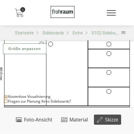
0
Startseite
Sideboards
Eiche
S102 Sideboard
S
Größe anpassen
Kostenlose Visualisierung
Fragen zur Planung Ihres Sideboards?
Foto-Ansicht
Material
Skizze