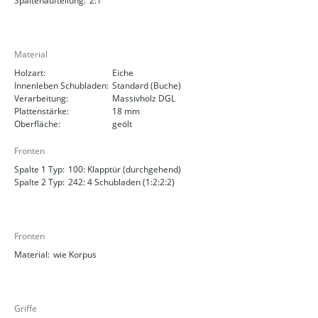
Spaltenaufteilung:
2:1
Material
Holzart:
Eiche
Innenleben Schubladen:
Standard (Buche)
Verarbeitung:
Massivholz DGL
Plattenstärke:
18 mm
Oberfläche:
geölt
Fronten
Spalte 1 Typ:
100: Klapptür (durchgehend)
Spalte 2 Typ:
242: 4 Schubladen (1:2:2:2)
Fronten
Material:
wie Korpus
Griffe