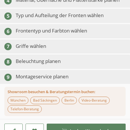
4
Typ und Aufteilung der Fronten wählen
5
Frontentyp und Farbton wählen
6
Griffe wählen
7
Beleuchtung planen
8
Montageservice planen
9
Showroom besuchen & Beratungstermin buchen:
München
Bad Säckingen
Berlin
Video-Beratung
Telefon-Beratung