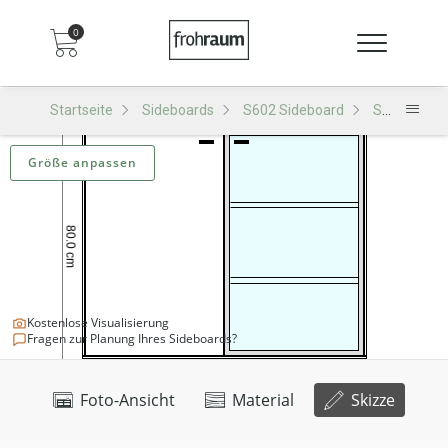
0
Startseite
Sideboards
S602 Sideboard
S602 - D109
Größe anpassen
Kostenlose Visualisierung
Fragen zur Planung Ihres Sideboards?
Foto-Ansicht
Material
Skizze