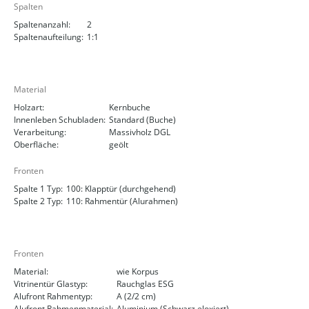
Spalten
Spaltenanzahl:
2
Spaltenaufteilung:
1:1
Material
Holzart:
Kernbuche
Innenleben Schubladen:
Standard (Buche)
Verarbeitung:
Massivholz DGL
Oberfläche:
geölt
Fronten
Spalte 1 Typ:
100: Klapptür (durchgehend)
Spalte 2 Typ:
110: Rahmentür (Alurahmen)
Fronten
Material:
wie Korpus
Vitrinentür Glastyp:
Rauchglas ESG
Alufront Rahmentyp:
A (2/2 cm)
Alufront Rahmenmaterial:
Aluminium (Schwarz eloxiert)