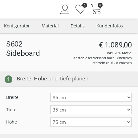
0
0
Konfigurator
Material
Details
Kundenfotos
S602
€ 1.089,00
Sideboard
Angemeldet bleiben
inkl. 20% MwSt.
Kostenloser Versand nach Österreich
Passwort vergessen?
Lieferzeit: ca. 6 - 8 Wochen
Neuer Kunde? Jetzt registrieren
Breite, Höhe und Tiefe planen
1
Breite
Tiefe
Höhe