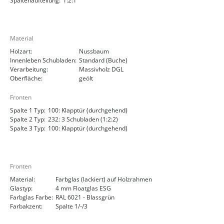
Spaltenaufteilung:
1:2:1
Material
Holzart:
Nussbaum
Innenleben Schubladen:
Standard (Buche)
Verarbeitung:
Massivholz DGL
Oberfläche:
geölt
Fronten
Spalte 1 Typ:
100: Klapptür (durchgehend)
Spalte 2 Typ:
232: 3 Schubladen (1:2:2)
Spalte 3 Typ:
100: Klapptür (durchgehend)
Fronten
Material:
Farbglas (lackiert) auf Holzrahmen
Glastyp:
4 mm Floatglas ESG
Farbglas Farbe:
RAL 6021 - Blassgrün
Farbakzent:
Spalte 1/-/3