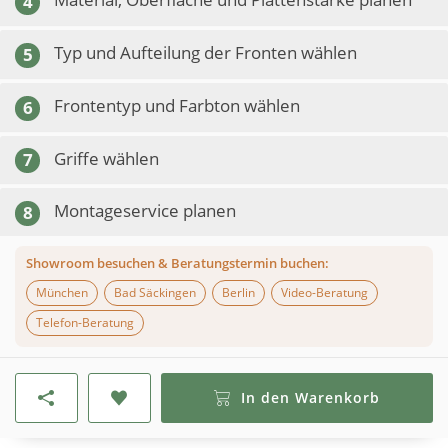
4
Typ und Aufteilung der Fronten wählen
5
Frontentyp und Farbton wählen
6
Griffe wählen
7
Montageservice planen
8
Showroom besuchen & Beratungstermin buchen:
München
Bad Säckingen
Berlin
Video-Beratung
Telefon-Beratung
In den Warenkorb