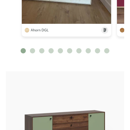
Ahorn DGL
Ei