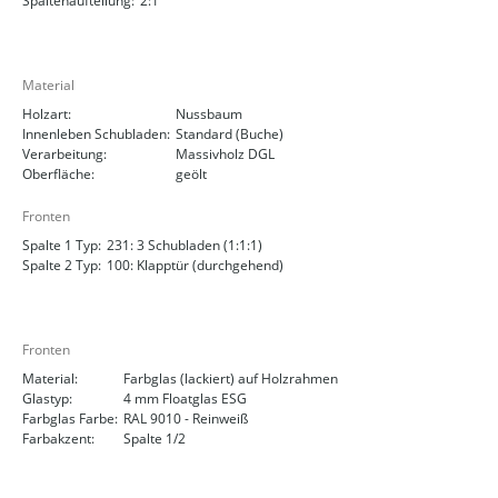
Spaltenaufteilung:
2:1
Material
Holzart:
Nussbaum
Innenleben Schubladen:
Standard (Buche)
Verarbeitung:
Massivholz DGL
Oberfläche:
geölt
Fronten
Spalte 1 Typ:
231: 3 Schubladen (1:1:1)
Spalte 2 Typ:
100: Klapptür (durchgehend)
Fronten
Material:
Farbglas (lackiert) auf Holzrahmen
Glastyp:
4 mm Floatglas ESG
Farbglas Farbe:
RAL 9010 - Reinweiß
Farbakzent:
Spalte 1/2