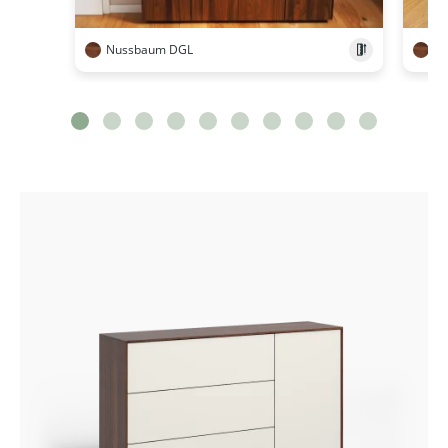
Nussbaum DGL
N