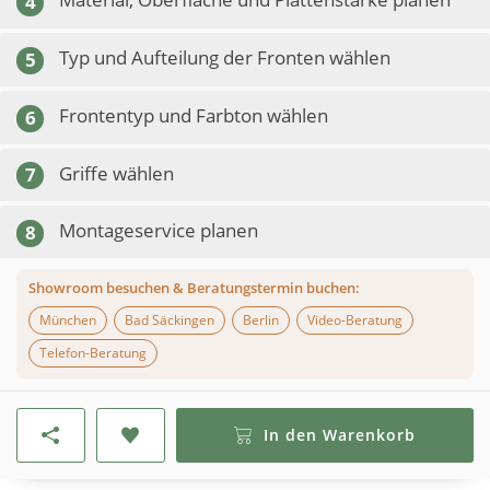
4
Typ und Aufteilung der Fronten wählen
5
Frontentyp und Farbton wählen
6
Griffe wählen
7
Montageservice planen
8
Showroom besuchen & Beratungstermin buchen:
München
Bad Säckingen
Berlin
Video-Beratung
Telefon-Beratung
In den Warenkorb