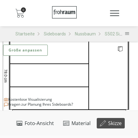
0
Startseite
Sideboards
Nussbaum
S502 Sideboard
Größe anpassen
Kostenlose Visualisierung
Fragen zur Planung Ihres Sideboards?
Foto-Ansicht
Material
Skizze