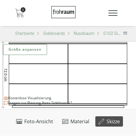
0
Startseite
Sideboards
Nussbaum
S102 Sideboard
Größe anpassen
Kostenlose Visualisierung
Fragen zur Planung Ihres Sideboards?
Foto-Ansicht
Material
Skizze