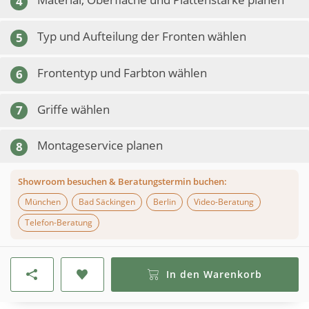
4
Typ und Aufteilung der Fronten wählen
5
Frontentyp und Farbton wählen
6
Griffe wählen
7
Montageservice planen
8
Showroom besuchen & Beratungstermin buchen:
München
Bad Säckingen
Berlin
Video-Beratung
Telefon-Beratung
In den Warenkorb