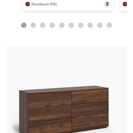
Nussbaum DGL
N