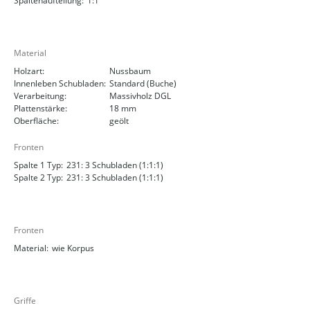
Spaltenaufteilung:
1:1
Material
Holzart:
Nussbaum
Innenleben Schubladen:
Standard (Buche)
Verarbeitung:
Massivholz DGL
Plattenstärke:
18 mm
Oberfläche:
geölt
Fronten
Spalte 1 Typ:
231: 3 Schubladen (1:1:1)
Spalte 2 Typ:
231: 3 Schubladen (1:1:1)
Fronten
Material:
wie Korpus
Griffe