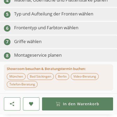
4
Typ und Aufteilung der Fronten wählen
5
Frontentyp und Farbton wählen
6
Griffe wählen
7
Montageservice planen
8
Showroom besuchen & Beratungstermin buchen:
München
Bad Säckingen
Berlin
Video-Beratung
Telefon-Beratung
In den Warenkorb