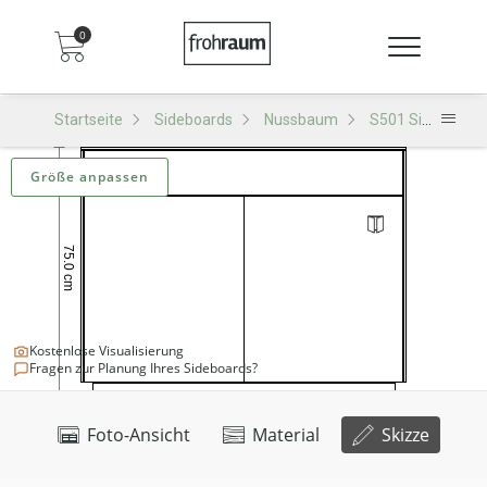
0
Startseite
Sideboards
Nussbaum
S501 Sideboard
Größe anpassen
Kostenlose Visualisierung
Fragen zur Planung Ihres Sideboards?
Foto-Ansicht
Material
Skizze