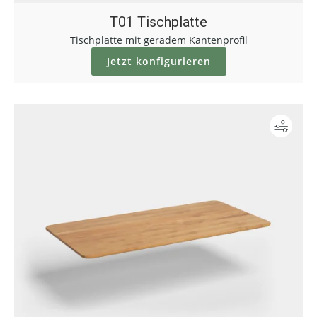
T01 Tischplatte
Tischplatte mit geradem Kantenprofil
Jetzt konfigurieren
Konf