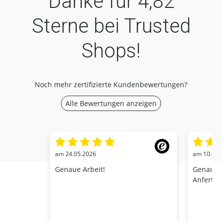
Danke für
4,82
Sterne bei Trusted
Shops!
Noch mehr zertifizierte Kundenbewertungen?
Alle Bewertungen anzeigen
am 24.05.2026
am 10.01.
Genaue Arbeit!
Genaue V
Anfertig