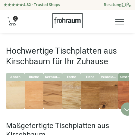
4,82
· Trusted Shops
Beratung
0
Hochwertige Tischplatten aus
Kirschbaum für Ihr Zuhause
Ahorn
Buche
Kernbuche
Esche
Eiche
Wildeiche
Kirschbaum
Maßgefertigte Tischplatten aus
Kirschbaum