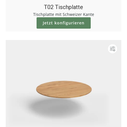
T02 Tischplatte
Tischplatte mit Schweizer Kante
Jetzt konfigurieren
Konf