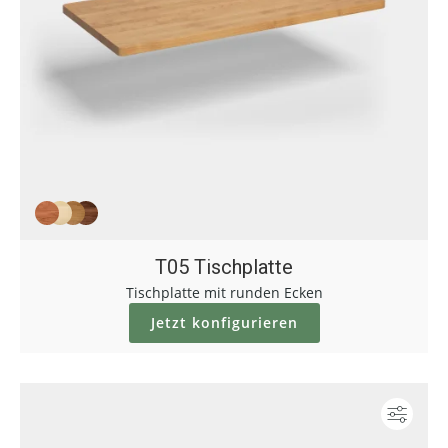
T05 Tischplatte
Tischplatte mit runden Ecken
Jetzt konfigurieren
Konf