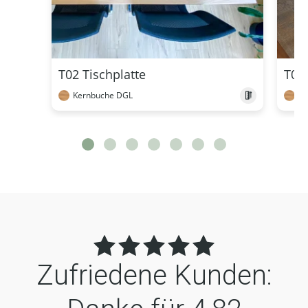
T02 Tischplatte
T01 
Kernbuche DGL
Ke
Zufriedene Kunden: