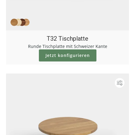
T32 Tischplatte
Runde Tischplatte mit Schweizer Kante
Jetzt konfigurieren
Konf