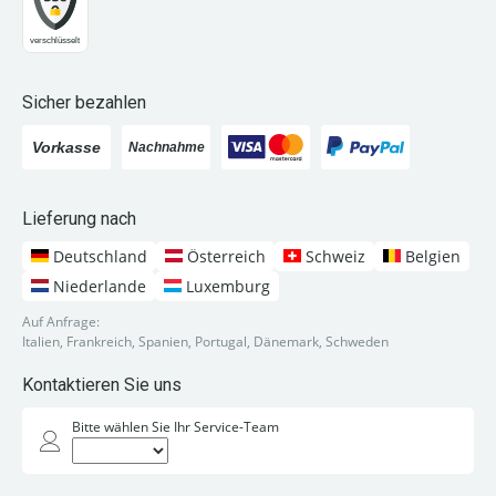
Sicher bezahlen
Lieferung nach
Deutschland
Österreich
Schweiz
Belgien
Niederlande
Luxemburg
Auf Anfrage:
Italien, Frankreich, Spanien, Portugal, Dänemark, Schweden
Kontaktieren Sie uns
Bitte wählen Sie Ihr Service-Team