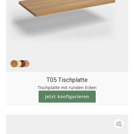
T05 Tischplatte
Tischplatte mit runden Ecken
Jetzt konfigurieren
Konf