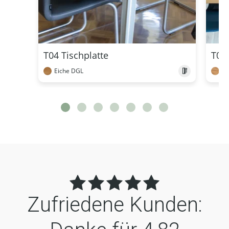
T04 Tischplatte
T02 
Eiche DGL
Ke
Zufriedene Kunden: