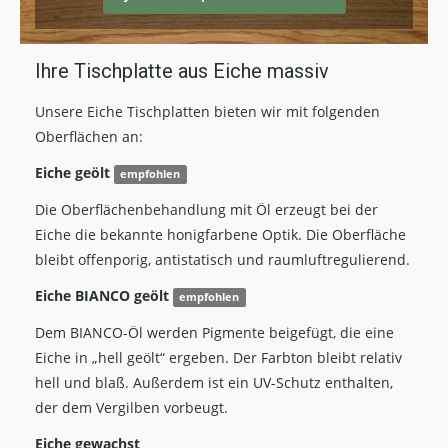
Ihre Tischplatte aus Eiche massiv
Unsere Eiche Tischplatten bieten wir mit folgenden
Oberflächen an:
Eiche geölt
empfohlen
Die Oberflächenbehandlung mit Öl erzeugt bei der
Eiche die bekannte honigfarbene Optik. Die Oberfläche
bleibt offenporig, antistatisch und raumluftregulierend.
Eiche BIANCO geölt
empfohlen
Dem BIANCO-Öl werden Pigmente beigefügt, die eine
Eiche in „hell geölt“ ergeben. Der Farbton bleibt relativ
hell und blaß. Außerdem ist ein UV-Schutz enthalten,
der dem Vergilben vorbeugt.
Eiche gewachst