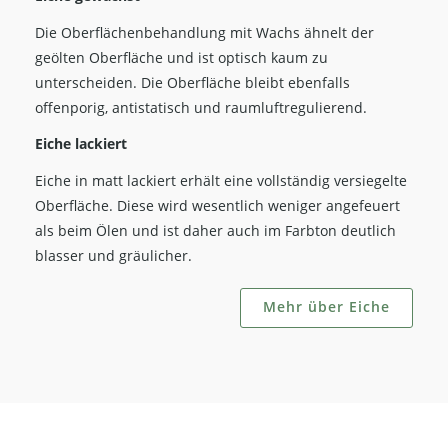
Die Oberflächenbehandlung mit Wachs ähnelt der
geölten Oberfläche und ist optisch kaum zu
unterscheiden. Die Oberfläche bleibt ebenfalls
offenporig, antistatisch und raumluftregulierend.
Eiche lackiert
Eiche in matt lackiert erhält eine vollständig versiegelte
Oberfläche. Diese wird wesentlich weniger angefeuert
als beim Ölen und ist daher auch im Farbton deutlich
blasser und gräulicher.
Mehr über Eiche