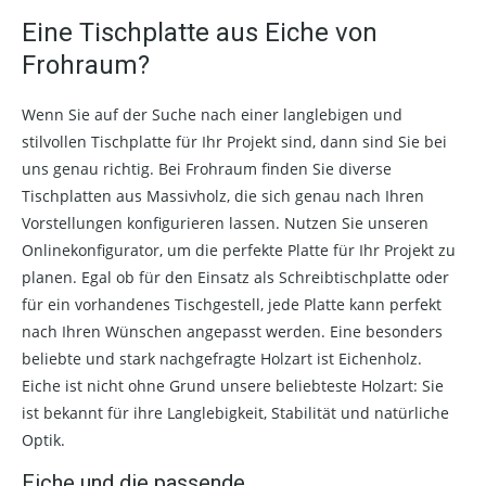
Eine Tischplatte aus Eiche von
Frohraum?
Wenn Sie auf der Suche nach einer langlebigen und
stilvollen Tischplatte für Ihr Projekt sind, dann sind Sie bei
uns genau richtig. Bei Frohraum finden Sie diverse
Tischplatten aus Massivholz, die sich genau nach Ihren
Vorstellungen konfigurieren lassen. Nutzen Sie unseren
Onlinekonfigurator, um die perfekte Platte für Ihr Projekt zu
planen. Egal ob für den Einsatz als Schreibtischplatte oder
für ein vorhandenes Tischgestell, jede Platte kann perfekt
nach Ihren Wünschen angepasst werden. Eine besonders
beliebte und stark nachgefragte Holzart ist Eichenholz.
Eiche ist nicht ohne Grund unsere beliebteste Holzart: Sie
ist bekannt für ihre Langlebigkeit, Stabilität und natürliche
Optik.
Eiche und die passende