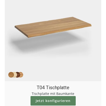
T04 Tischplatte
Tischplatte mit Baumkante
Jetzt konfigurieren