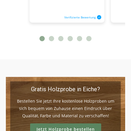
Verifizierte Bewertung
Gratis Holzprobe in Eiche?
Bestellen Sie jetzt Ihre kostenlose Holzproben um
sich bequem von Zuhause einen Eindruck über
Qualität, Farbe und Material zu verschaffen!
Jetzt Holzprobe bestellen