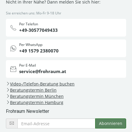
Nicht in Ihrer Nähe? Dann melden Sie sich hier:
Sie erreichen uns: Mo-Fr 9-18 Uhr
Per Telefon
+49-30577049433
Per WhatsApp
+49 1579 2380070
Per E-Mail
service@frohraum.at
Video-/Telefon-Beratung buchen
Beratungstermin Berlin
Beratungstermin München
Beratungstermin Hamburg
Frohraum Newsletter