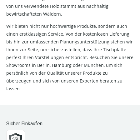
von uns verwendete Holz stammt aus nachhaltig
bewirtschafteten Wäldern.
Wir bieten nicht nur hochwertige Produkte, sondern auch
einen erstklassigen Service. Von der kostenlosen Lieferung
bis hin zur umfassenden Planungsunterstützung stehen wir
Ihnen zur Seite, um sicherzustellen, dass Ihre Tischplatte
perfekt Ihren Vorstellungen entspricht. Besuchen Sie unsere
Showrooms in Berlin, Hamburg oder München, um sich
persönlich von der Qualität unserer Produkte zu
überzeugen und sich von unseren Experten beraten zu
lassen.
Sicher Einkaufen