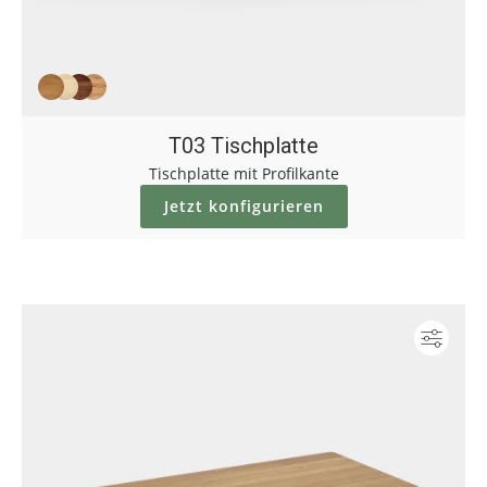
T03 Tischplatte
Tischplatte mit Profilkante
Jetzt konfigurieren
Konf