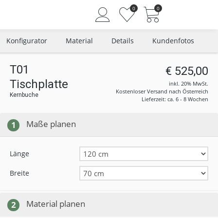
0
0
Konfigurator
Material
Details
Kundenfotos
T01
€ 525,00
Tischplatte
Angemeldet bleiben
inkl. 20% MwSt.
Kostenloser Versand nach Österreich
Kernbuche
Passwort vergessen?
Lieferzeit: ca. 6 - 8 Wochen
Neuer Kunde? Jetzt registrieren
Maße planen
1
Länge
Breite
Material planen
2