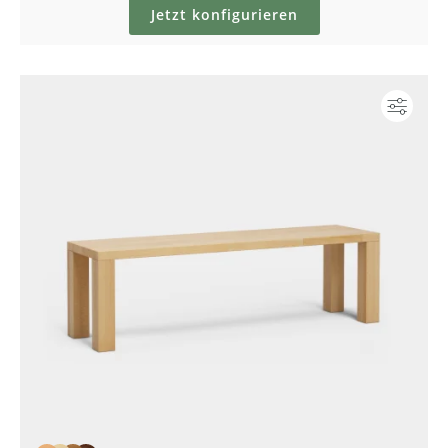
Jetzt konfigurieren
Konf