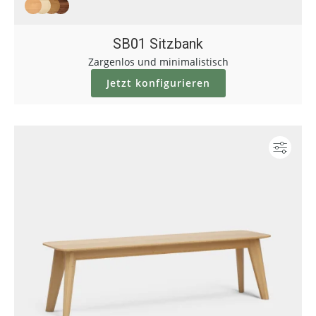
SB01 Sitzbank
Zargenlos und minimalistisch
Jetzt konfigurieren
Konf