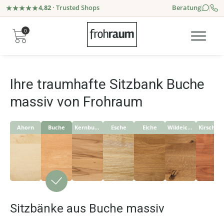
4,82
· Trusted Shops
Beratung
0
Ihre traumhafte Sitzbank Buche
massiv von Frohraum
Ahorn
Buche
Kernbuche
Esche
Eiche
Wildeiche
Kirschbaum
Sitzbänke aus Buche massiv