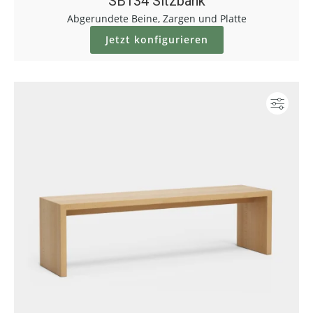
SB134 Sitzbank
Abgerundete Beine, Zargen und Platte
Jetzt konfigurieren
Konf