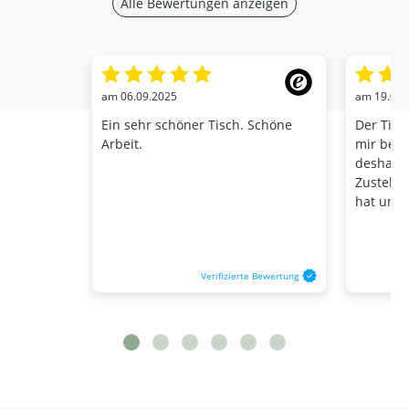
Alle Bewertungen anzeigen
am 06.09.2025
am 19.01.
Ein sehr schöner Tisch. Schöne
Der Tisc
Arbeit.
mir beste
deshalb,
Zustellt
hat und d
Verifizierte Bewertung