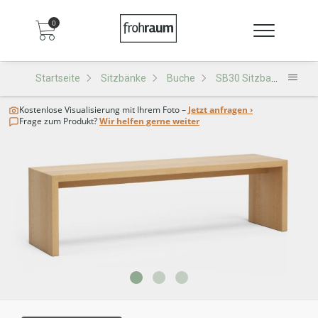
0
Startseite
Sitzbänke
Buche
SB30 Sitzbank
Kostenlose Visualisierung
mit Ihrem Foto –
Jetzt anfragen ›
Frage zum Produkt?
Wir helfen gerne weiter