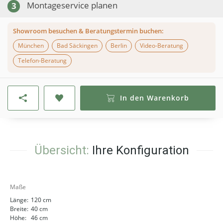
Montageservice planen
3
Showroom besuchen & Beratungstermin buchen:
München
Bad Säckingen
Berlin
Video-Beratung
Telefon-Beratung
In den Warenkorb
Übersicht:
Ihre Konfiguration
Maße
Länge:
120 cm
Breite:
40 cm
Höhe:
46 cm