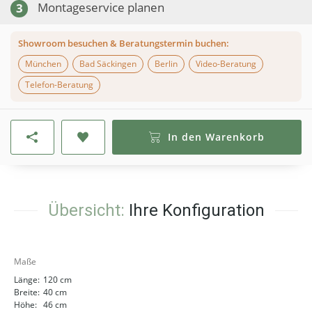
Montageservice planen
3
Showroom besuchen & Beratungstermin buchen:
München
Bad Säckingen
Berlin
Video-Beratung
Telefon-Beratung
In den Warenkorb
Übersicht:
Ihre Konfiguration
Maße
Länge:
120 cm
Breite:
40 cm
Höhe:
46 cm