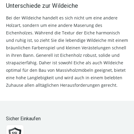
Unterschiede zur Wildeiche
Bei der Wildeiche handelt es sich nicht um eine andere
Holzart, sondern um eine andere Maserung des
Eichenholzes. Während die Textur der Eiche harmonisch
und ruhig ist, so zieht Sie die lebendige Wildeiche mit einem
bräunlichen Farbenspiel und kleinen Verästelungen schnell
in ihren Bann. Generell ist Eichenholz robust, solide und
strapazierfähig. Daher ist sowohl Eiche als auch Wildeiche
optimal für den Bau von Massivholzmöbeln geeignet, bietet
eine hohe Langlebigkeit und wird auch in einem belebten
Zuhause allen alltäglichen Herausforderungen gerecht.
Sicher Einkaufen