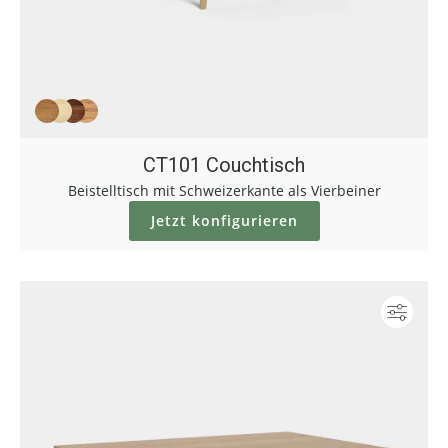
CT101 Couchtisch
Beistelltisch mit Schweizerkante als Vierbeiner
Jetzt konfigurieren
Konf