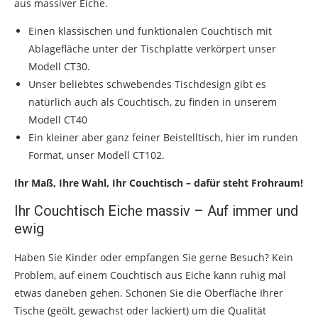
aus massiver Eiche.
Einen klassischen und funktionalen Couchtisch mit
Ablagefläche unter der Tischplatte verkörpert unser
Modell CT30.
Unser beliebtes schwebendes Tischdesign gibt es
natürlich auch als Couchtisch, zu finden in unserem
Modell CT40
Ein kleiner aber ganz feiner Beistelltisch, hier im runden
Format, unser Modell CT102.
Ihr Maß, Ihre Wahl, Ihr Couchtisch – dafür steht Frohraum!
Ihr Couchtisch Eiche massiv – Auf immer und
ewig
Haben Sie Kinder oder empfangen Sie gerne Besuch? Kein
Problem, auf einem Couchtisch aus Eiche kann ruhig mal
etwas daneben gehen. Schonen Sie die Oberfläche Ihrer
Tische (geölt, gewachst oder lackiert) um die Qualität