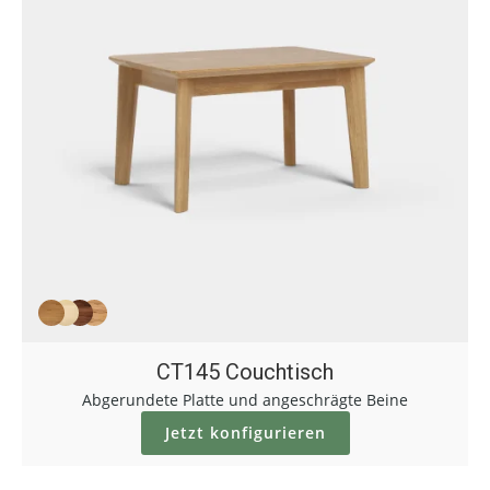
CT145 Couchtisch
Abgerundete Platte und angeschrägte Beine
Jetzt konfigurieren