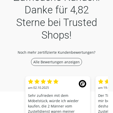
Danke für
4,82
Sterne bei Trusted
Shops!
Noch mehr zertifizierte Kundenbewertungen?
Alle Bewertungen anzeigen
am 02.10.2025
am 19.01.
Sehr zufrieden mit dem
Der Tisc
Möbelstück, würde ich wieder
mir beste
kaufen, die 2 Männer vom
deshalb,
Zustelldienst waren meiner
Zustellt