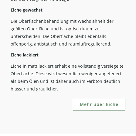
Eiche gewachst
Die Oberflächenbehandlung mit Wachs ähnelt der
geölten Oberfläche und ist optisch kaum zu
unterscheiden. Die Oberfläche bleibt ebenfalls
offenporig, antistatisch und raumluftregulierend.
Eiche lackiert
Eiche in matt lackiert erhält eine vollständig versiegelte
Oberfläche. Diese wird wesentlich weniger angefeuert
als beim Ölen und ist daher auch im Farbton deutlich
blasser und gräulicher.
Mehr über Eiche