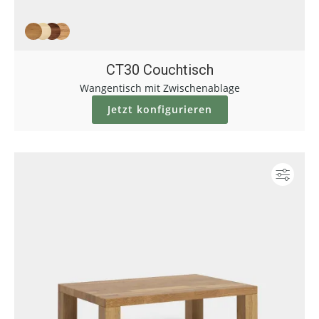
CT30 Couchtisch
Wangentisch mit Zwischenablage
Jetzt konfigurieren
Konf