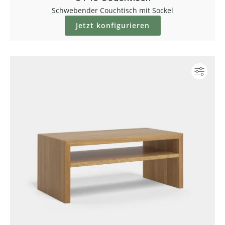
Schwebender Couchtisch mit Sockel
Jetzt konfigurieren
Konf