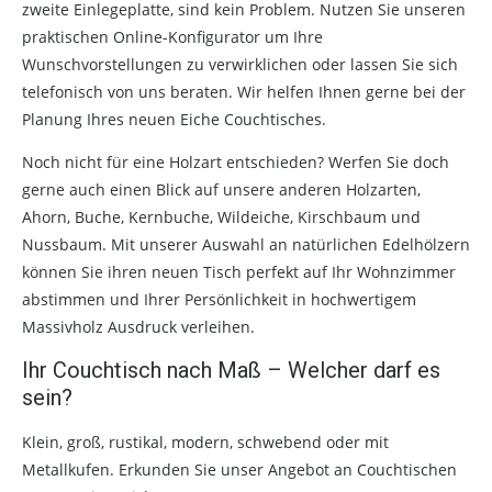
zweite Einlegeplatte, sind kein Problem. Nutzen Sie unseren
praktischen Online-Konfigurator um Ihre
Wunschvorstellungen zu verwirklichen oder lassen Sie sich
telefonisch von uns beraten. Wir helfen Ihnen gerne bei der
Planung Ihres neuen Eiche Couchtisches.
Noch nicht für eine Holzart entschieden? Werfen Sie doch
gerne auch einen Blick auf unsere anderen Holzarten,
Ahorn, Buche, Kernbuche, Wildeiche, Kirschbaum und
Nussbaum. Mit unserer Auswahl an natürlichen Edelhölzern
können Sie ihren neuen Tisch perfekt auf Ihr Wohnzimmer
abstimmen und Ihrer Persönlichkeit in hochwertigem
Massivholz Ausdruck verleihen.
Ihr Couchtisch nach Maß – Welcher darf es
sein?
Klein, groß, rustikal, modern, schwebend oder mit
Metallkufen. Erkunden Sie unser Angebot an Couchtischen