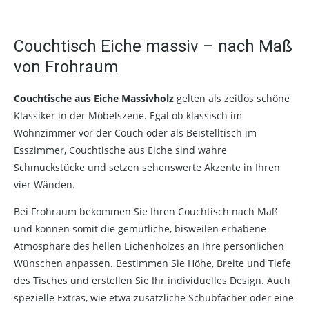
Couchtisch Eiche massiv – nach Maß
von Frohraum
Couchtische aus Eiche
Massivholz
gelten als zeitlos schöne
Klassiker in der Möbelszene. Egal ob klassisch im
Wohnzimmer vor der Couch oder als Beistelltisch im
Esszimmer, Couchtische aus Eiche sind wahre
Schmuckstücke und setzen sehenswerte Akzente in Ihren
vier Wänden.
Bei Frohraum bekommen Sie Ihren Couchtisch nach Maß
und können somit die gemütliche, bisweilen erhabene
Atmosphäre des hellen Eichenholzes an Ihre persönlichen
Wünschen anpassen. Bestimmen Sie Höhe, Breite und Tiefe
des Tisches und erstellen Sie Ihr individuelles Design. Auch
spezielle Extras, wie etwa zusätzliche Schubfächer oder eine