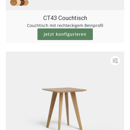
CT43 Couchtisch
Couchtisch mit rechteckigem Beinprofil
Jetzt konfigurieren
Konf