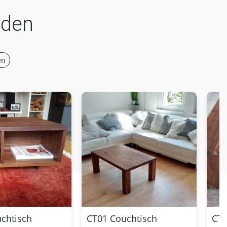
nden
en
chtisch
CT01 Couchtisch
CT4