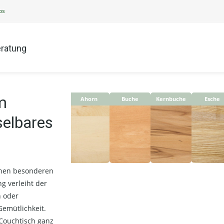
ps
ratung
m
Ahorn
Buche
Kernbuche
Esche
selbares
inen besonderen
g verleiht der
h oder
emütlichkeit.
Couchtisch ganz