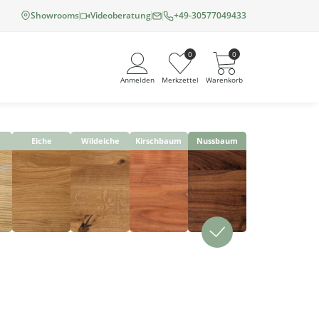
Showrooms
Videoberatung
+49-30577049433
0
0
Anmelden
Merkzettel
Warenkorb
Eiche
Wildeiche
Kirschbaum
Nussbaum
Angemeldet bleiben
Passwort vergessen?
Neuer Kunde? Jetzt registrieren