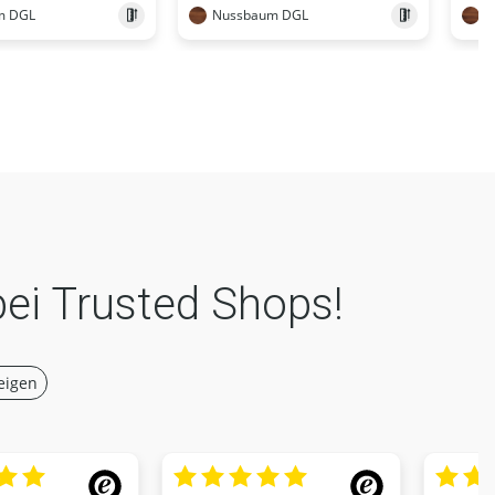
m DGL
Nussbaum DGL
N
bei Trusted Shops!
eigen