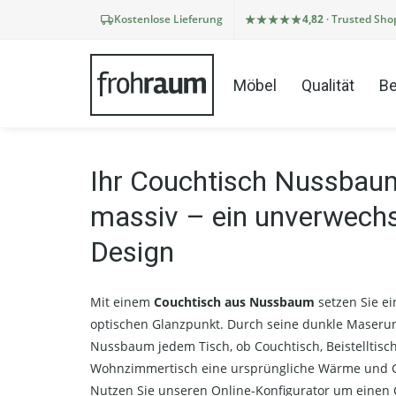
Kostenlose Lieferung
4,82
· Trusted Sho
Möbel
Qualität
Be
Ihr Couchtisch Nussbau
massiv – ein unverwech
Design
Mit einem
Couchtisch aus Nussbaum
setzen Sie e
optischen Glanzpunkt. Durch seine dunkle Maserun
Nussbaum jedem Tisch, ob Couchtisch, Beistelltisc
Wohnzimmertisch eine ursprüngliche Wärme und G
Nutzen Sie unseren Online-Konfigurator um einen 