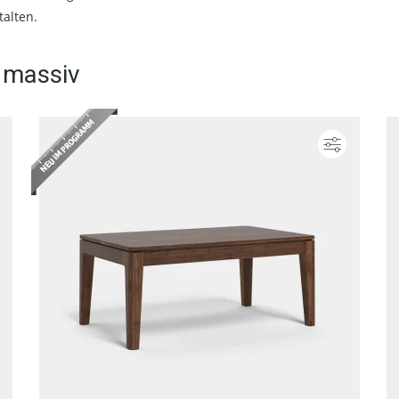
talten.
 massiv
Konfigurieren
Konfigur