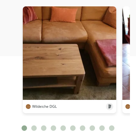
Wildeiche DGL
Wi