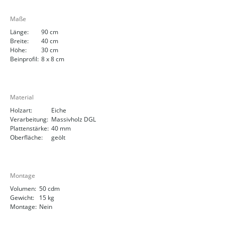
Maße
Länge:
90 cm
Breite:
40 cm
Höhe:
30 cm
Beinprofil:
8 x 8 cm
Material
Holzart:
Eiche
Verarbeitung:
Massivholz DGL
Plattenstärke:
40 mm
Oberfläche:
geölt
Montage
Volumen:
50 cdm
Gewicht:
15 kg
Montage:
Nein