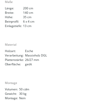
Maße
Länge:
200 cm
Breite:
140 cm
Höhe:
35 cm
Beinprofil:
6 x 4 cm
Einlagetiefe:
13 cm
Material
Holzart:
Esche
Verarbeitung:
Massivholz DGL
Plattenstärke:
26/27 mm
Oberfläche:
geölt
Montage
Volumen:
50 cdm
Gewicht:
30 kg
Montage:
Nein