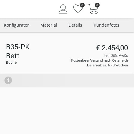
0
0
Konfigurator
Material
Details
Kundenfotos
B35-PK
€ 2.454,00
Angemeldet bleiben
Bett
inkl. 20% MwSt.
Passwort vergessen?
Kostenloser Versand nach Österreich
Buche
Lieferzeit: ca. 6 - 8 Wochen
Neuer Kunde? Jetzt registrieren
1